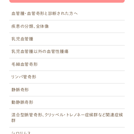
©2023 難治性血管腫・血管奇形 薬物療法研究班.
動静脈奇形
血管腫・血管奇形と診断された方へ
混合型脈管奇形
疾患の分類、全体像
薬について
シロリムス
乳児血管腫
シロリムス以外の
乳児血管腫以外の血管性腫瘍
分子標的薬
毛細血管奇形
お役立ちコンテンツ
リンパ管奇形
サイトについて
サイトマップ
静脈奇形
用語集
動静脈奇形
PPIの取り組み、
混合型脈管奇形、クリッペル・トレノネー症候群など関連症候
群
本研究班について
シロリムス