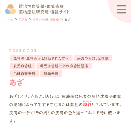
難治性血管腫・血管奇形
薬物療法研究班 情報サイト
＞
＞
＞
ホーム
用語集
疾患の分類、全体像
あざ
2023.07.03
血管腫・血管奇形と診断された方へ
疾患の分類、全体像
乳児血管腫
乳児血管腫以外の血管性腫瘍
毛細血管奇形
静脈奇形
あざ
あざ（アザ、赤あざ、痣）とは、皮膚面に色素の病的沈着や血管
はんもん
の増殖によって生ずる赤色または紫色の
斑紋
とされています。
皮膚の一部がその周りの皮膚の色と違ってみえる時に使いま
す。