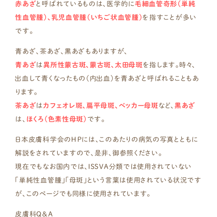
赤あざ
と呼ばれているものは、医学的に
毛細血管奇形（単純
性血管腫）、乳児血管腫（いちご状血管腫）
を指すことが多い
です。
青あざ、茶あざ、黒あざもありますが、
青あざ
は
異所性蒙古斑、蒙古斑、太田母斑
を指します。時々、
出血して青くなったもの（内出血）を青あざと呼ばれることもあ
ります。
茶あざ
は
カフェオレ斑、扁平母斑、ベッカー母斑
など、
黒あざ
は、
ほくろ（色素性母斑）
です。
日本皮膚科学会のＨＰには、このあたりの病気の写真とともに
解説をされていますので、是非、御参照ください。
現在でもなお国内では、ＩＳＳＶＡ分類では使用されていない
「単純性血管腫」「母斑」という言葉は使用されている状況です
が、このページでも同様に使用されています。
皮膚科Ｑ＆Ａ