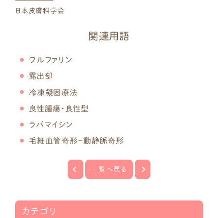
日本皮膚科学会
関連用語
ワルファリン
露出部
冷凍凝固療法
初めて診断された方へ
良性腫瘍・良性型
疾患一覧
ラパマイシン
乳児血管腫
毛細血管奇形－動静脈奇形
乳児血管腫以外の
血管性腫瘍
一覧へ戻る
毛細血管奇形
リンパ管奇形
カテゴリ
静脈奇形