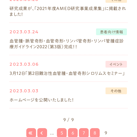
研究成果が、「2021年度AMED研究事業成果集」に掲載され
ました！
2023.03.24
患者向け情報
初めて診断された方へ
血管腫・脈管奇形・血管奇形・リンパ管奇形・リンパ管腫症診
療ガイドライン2022（第3版）完成！！
疾患一覧
乳児血管腫
2023.03.06
イベント
乳児血管腫以外の
3月12日「第2回難治性血管腫・血管奇形シロリムスセミナー」
血管性腫瘍
©2023 難治性血管腫・血管奇形 薬物療法研究班.
毛細血管奇形
2023.03.03
その他
リンパ管奇形
ホームページを公開いたしました！
静脈奇形
動静脈奇形
9 / 9
混合型脈管奇形
...
5
6
7
8
9