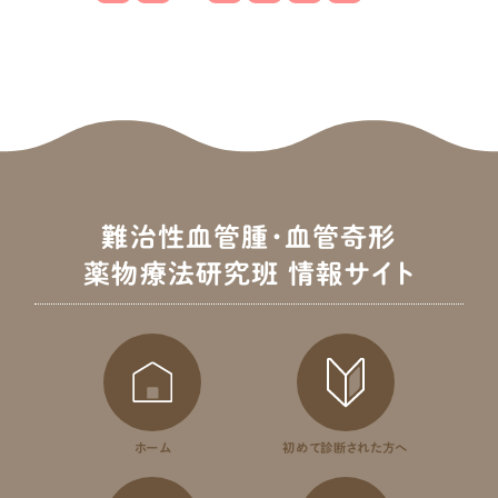
薬について
シロリムス
シロリムス以外の
分子標的薬
お役立ちコンテンツ
サイトについて
サイトマップ
難治性血管腫・血管奇形
用語集
薬物療法研究班 情報サイト
PPIの取り組み、
本研究班について
医療関係の皆様へ
最新情報
ホーム
初めて診断された方へ
お問い合わせ