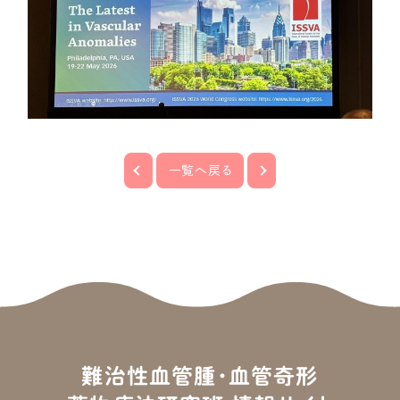
©2023 難治性血管腫・血管奇形 薬物療法研究班.
静脈奇形
動静脈奇形
混合型脈管奇形
薬について
シロリムス
シロリムス以外の
一覧へ戻る
分子標的薬
お役立ちコンテンツ
サイトについて
サイトマップ
用語集
PPIの取り組み、
難治性血管腫・血管奇形
本研究班について