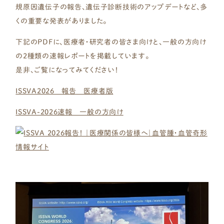
規原因遺伝子の報告、遺伝子診断技術のアップデートなど、多
くの重要な発表がありました。
下記のPDFに、医療者・研究者の皆さま向けと、一般の方向け
の2種類の速報レポートを掲載しています。
是非、ご覧になってみてください！
ISSVA2026 報告 医療者版
初めて診断された方へ
ISSVA-2026速報 一般の方向け
疾患一覧
乳児血管腫
乳児血管腫以外の
血管性腫瘍
毛細血管奇形
リンパ管奇形