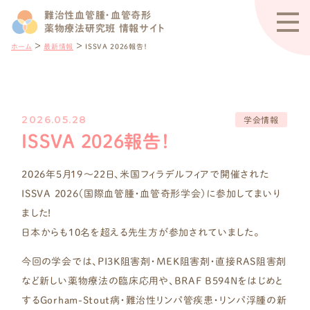
難治性血管腫・血管奇形
薬物療法研究班 情報サイト
＞
＞
ホーム
最新情報
ISSVA 2026報告！
2026.05.28
学会情報
ISSVA 2026報告！
2026年5月19〜22日、米国フィラデルフィアで開催された
ISSVA 2026（国際血管腫・血管奇形学会）に参加してまいり
ました!
日本からも10名を超える先生方が参加されていました。
今回の学会では、PI3K阻害剤・MEK阻害剤・直接RAS阻害剤
など新しい薬物療法の臨床応用や、BRAF B594Nをはじめと
するGorham-Stout病・難治性リンパ管疾患・リンパ浮腫の新